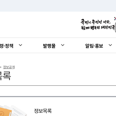
령·정책
발행물
알림·홍보
정보공개
>
목록
정보목록